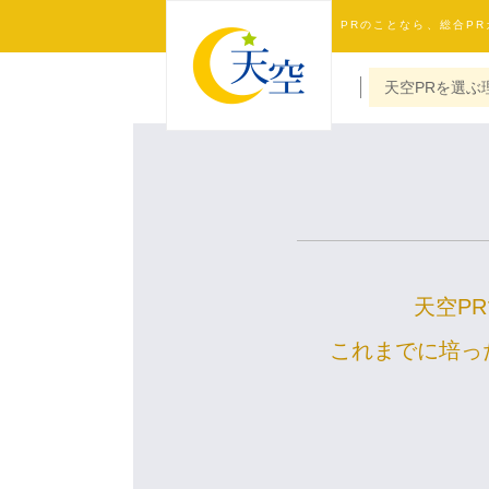
PRのことなら、総合P
天空PRを選ぶ
天空P
これまでに培っ